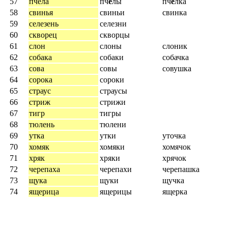
57
пчела
пч
ё
лы
пч
ё
лка
58
свинья
свиньи
свинка
59
селезень
селезни
60
скворец
скворцы
61
слон
слоны
слоник
62
собака
собаки
собачка
63
сова
совы
совушка
64
сорока
сороки
65
страус
страусы
66
стриж
стрижи
67
тигр
тигры
68
тюлень
тюлени
69
утка
утки
уточка
70
хомяк
хомяки
хомячок
71
хряк
хряки
хрячок
72
черепаха
черепахи
черепашка
73
щука
щуки
щучка
74
ящерица
ящерицы
ящерка