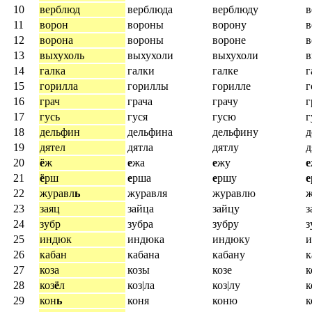
10
верблюд
верблюда
верблюду
в
11
ворон
вороны
ворону
в
12
ворона
вороны
вороне
в
13
выхухоль
выхухоли
выхухоли
в
14
галка
галки
галке
г
15
горилла
гориллы
горилле
г
16
грач
грача
грачу
г
17
гусь
гуся
гусю
г
18
дельфин
дельфина
дельфину
д
19
дятел
дятла
дятлу
д
20
ё
ж
е
жа
е
жу
е
21
ё
рш
е
рша
е
ршу
е
22
журавл
ь
журавля
журавлю
ж
23
заяц
зайца
зайцу
з
24
зубр
зубра
зубру
з
25
индюк
индюка
индюку
26
кабан
кабана
кабану
к
27
коза
козы
козе
к
28
коз
ё
л
коз|ла
коз|лу
к
29
кон
ь
коня
коню
к