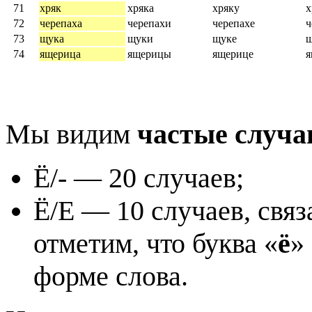
71
хряк
хряка
хряку
х
72
черепаха
черепахи
черепахе
ч
73
щука
щуки
щуке
74
ящерица
ящерицы
ящерице
Мы видим
частые случа
Ё/- — 20 случаев;
Ё/Е — 10 случаев, свя
отметим, что буква «
ё
»
форме слова.