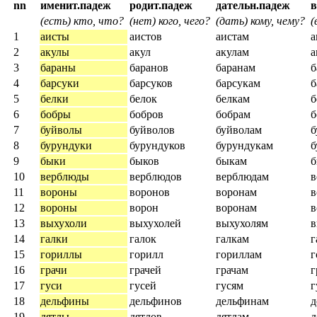
nn
именит.падеж
родит.падеж
дательн.падеж
(есть) кто, что?
(нет) кого, чего?
(дать) кому, чему?
(
1
аисты
аистов
аистам
а
2
акулы
акул
акулам
а
3
бараны
баранов
баранам
б
4
барсуки
барсуков
барсукам
б
5
белки
белок
белкам
б
6
бобры
бобров
бобрам
б
7
буйволы
буйволов
буйволам
б
8
бурундуки
бурундуков
бурундукам
б
9
быки
быков
быкам
10
верблюды
верблюдов
верблюдам
в
11
вороны
воронов
воронам
в
12
вороны
ворон
воронам
в
13
выхухоли
выхухолей
выхухолям
в
14
галки
галок
галкам
г
15
гориллы
горилл
гориллам
г
16
грачи
грачей
грачам
г
17
гуси
гусей
гусям
г
18
дельфины
дельфинов
дельфинам
д
19
дятлы
дятлов
дятлам
д