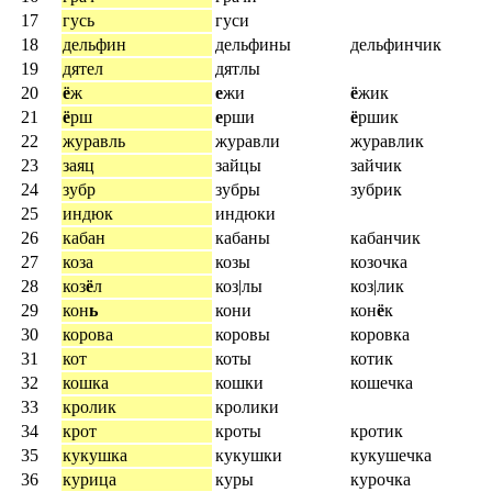
17
гусь
гуси
18
дельфин
дельфины
дельфинчик
19
дятел
дятлы
20
ё
ж
е
жи
ё
жик
21
ё
рш
е
рши
ё
ршик
22
журавль
журавли
журавлик
23
заяц
зайцы
зайчик
24
зубр
зубры
зубрик
25
индюк
индюки
26
кабан
кабаны
кабанчик
27
коза
козы
козочка
28
коз
ё
л
коз|лы
коз|лик
29
кон
ь
кони
кон
ё
к
30
корова
коровы
коровка
31
кот
коты
котик
32
кошка
кошки
кошечка
33
кролик
кролики
34
крот
кроты
кротик
35
кукушка
кукушки
кукушечка
36
курица
куры
курочка