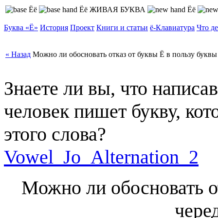
ЖИВАЯ БУКВА
Буква «
Ё
»
История
Проект
Книги и статьи
ё
‑Клавиатура
Что де
« Назад
Можно ли обосновать отказ от буквы Ё в пользу буквы
Знаете ли вы, что написав
человек пишет букву, кот
этого слова?
Vowel_Jo_Alternation_2
Можно ли обосновать от
чере