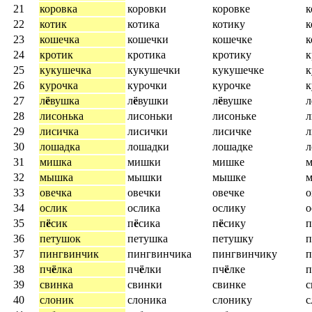
21
коровка
коровки
коровке
к
22
котик
котика
котику
к
23
кошечка
кошечки
кошечке
к
24
кротик
кротика
кротику
к
25
кукушечка
кукушечки
кукушечке
к
26
курочка
курочки
курочке
к
27
л
ё
вушка
л
ё
вушки
л
ё
вушке
л
28
лисонька
лисоньки
лисоньке
л
29
лисичка
лисички
лисичке
л
30
лошадка
лошадки
лошадке
л
31
мишка
мишки
мишке
32
мышка
мышки
мышке
33
овечка
овечки
овечке
о
34
ослик
ослика
ослику
о
35
п
ё
сик
п
ё
сика
п
ё
сику
п
36
петушок
петушка
петушку
п
37
пингвинчик
пингвинчика
пингвинчику
п
38
пч
ё
лка
пч
ё
лки
пч
ё
лке
п
39
свинка
свинки
свинке
с
40
слоник
слоника
слонику
с