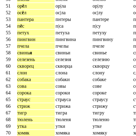
51
ор
ё
л
ор|ла
ор|лу
о
52
ос
ё
л
ос|ла
ос|лу
о
53
пантера
пнтеры
пантере
п
54
п
ё
с
п|са
п|су
п
55
петух
петуха
петуху
п
56
пингвин
пингвина
пингвину
п
57
пчела
пчелы
пчеле
п
58
свинь
я
свиньи
свинье
59
селезень
селезня
селезню
с
60
скворец
скворца
скворцу
с
61
слон
слона
слону
с
62
собака
собаки
собаке
с
63
сова
совы
сове
с
64
сорока
сороки
сороке
с
65
страус
страуса
страусу
с
66
стриж
стрижа
стрижу
с
67
тигр
тигра
тигру
т
68
тюлень
тюленя
тюленю
т
69
утка
утки
утке
у
70
хомяк
хомяка
хомяку
х