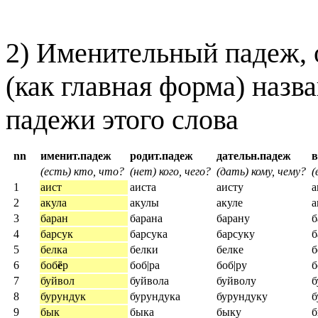
2) Именительный падеж, 
(как главная форма) наз
падежи этого слова
nn
именит.падеж
родит.падеж
дательн.падеж
(есть) кто, что?
(нет) кого, чего?
(дать) кому, чему?
(
1
аист
аиста
аисту
а
2
акула
акулы
акуле
а
3
баран
барана
барану
б
4
барсук
барсука
барсуку
б
5
белка
белки
белке
б
6
боб
ё
р
боб|ра
боб|ру
б
7
буйвол
буйвола
буйволу
б
8
бурундук
бурундука
бурундуку
б
9
бык
быка
быку