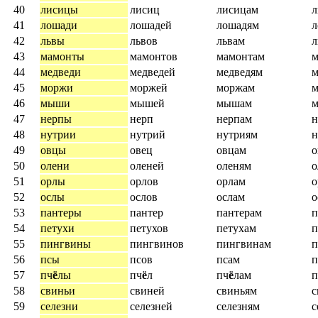
40
лисицы
лисиц
лисицам
41
лошади
лошадей
лошадям
л
42
львы
львов
львам
л
43
мамонты
мамонтов
мамонтам
м
44
медведи
медведей
медведям
м
45
моржи
моржей
моржам
46
мыши
мышей
мышам
47
нерпы
нерп
нерпам
48
нутрии
нутрий
нутриям
н
49
овцы
овец
овцам
о
50
олени
оленей
оленям
о
51
орлы
орлов
орлам
о
52
ослы
ослов
ослам
о
53
пантеры
пантер
пантерам
п
54
петухи
петухов
петухам
п
55
пингвины
пингвинов
пингвинам
п
56
псы
псов
псам
п
57
пч
ё
лы
пч
ё
л
пч
ё
лам
п
58
свиньи
свиней
свиньям
с
59
селезни
селезней
селезням
с