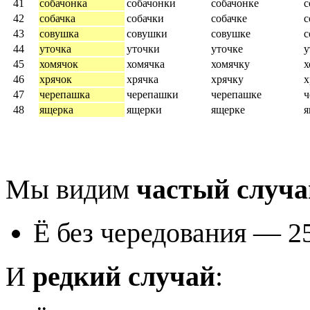
41
собачонка
собачонки
собачонке
с
42
собачка
собачки
собачке
с
43
совушка
совушки
совушке
с
44
уточка
уточки
уточке
у
45
хомячок
хомячка
хомячку
х
46
хрячок
хрячка
хрячку
х
47
черепашка
черепашки
черепашке
ч
48
ящерка
ящерки
ящерке
я
Мы видим
частый случа
Ё без чередования — 25
И
редкий случай
: