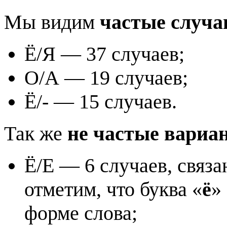
Мы видим
частые случа
Ё/Я — 37 случаев;
О/А — 19 случаев;
Ё/- — 15 случаев.
Так же
не частые вариа
Ё/Е — 6 случаев, связ
отметим, что буква «
ё
»
форме слова;