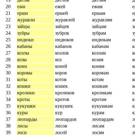
20
ежи
ежей
ежам
21
ерши
ершей
ершам
22
журавли
журавлей
журавлям
ж
23
зайцы
зайцев
зайцам
з
24
зубры
зубров
зубрам
з
25
индюки
индюков
индюкам
26
кабаны
кабанов
кабанам
к
27
козлы
козлов
козлам
к
28
козы
коз
козам
к
29
кони
коней
коням
к
30
коровы
коров
коровам
к
31
коты
котов
котам
к
32
кошки
кошек
кошкам
33
кролики
кроликов
кроликам
к
34
кроты
кротов
кротам
к
35
кукушки
кукушек
кукушкам
к
36
куры
кур
курам
37
леопарды
леопардов
леопардам
л
38
лисы
лисов
лисам
л
39
лоси
лосей
лосям
л