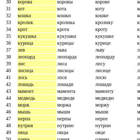
30
корова
коровы
корове
к
31
кот
кота
коту
к
32
кошка
кошки
кошке
33
кролик
кролика
кролику
к
34
крот
крота
кроту
к
35
кукушка
кукушки
кукушке
36
курица
курицы
курице
к
37
лев
льва
льву
л
38
леопард
леопарда
леопарду
л
39
лис
лиса
лису
л
40
лисица
лисицы
лисице
л
41
лось
лося
лосю
л
42
лошадь
лошади
лошади
л
43
мамонт
мамонта
мамонту
м
44
медведь
медведя
медведю
м
45
морж
моржа
моржу
46
мышь
мыши
мыши
47
нерпа
нерпы
нерпе
н
48
нутрия
нутрию
нутрии
49
овца
овцы
овце
50
олень
оленя
оленю
о