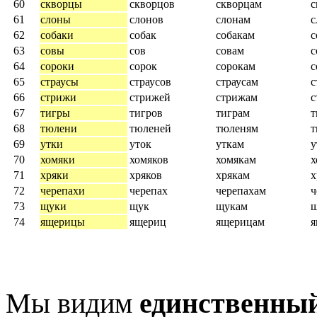
60
скворцы
скворцов
скворцам
с
61
слоны
слонов
слонам
с
62
собаки
собак
собакам
с
63
совы
сов
совам
с
64
сороки
сорок
сорокам
с
65
страусы
страусов
страусам
с
66
стрижи
стрижей
стрижам
с
67
тигры
тигров
тиграм
т
68
тюлени
тюленей
тюленям
т
69
утки
уток
уткам
у
70
хомяки
хомяков
хомякам
х
71
хряки
хряков
хрякам
х
72
черепахи
черепах
черепахам
ч
73
щуки
щук
щукам
74
ящерицы
ящериц
ящерицам
Мы видим
единственны