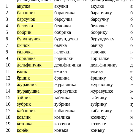
1
акулка
акулки
акулке
а
2
баранчик
баранчика
баранчику
б
3
барсучок
барсучка
барсучку
б
4
белочка
белочки
белочке
б
5
бобрик
бобрика
бобрику
б
6
бурундучок
бурундучка
бурундучку
б
7
бычок
бычка
бычку
8
галочка
галочки
галочке
г
9
гориллка
гориллки
гориллке
г
10
дельфинчик
дельфинчика
дельфинчику
д
11
ё
жик
ё
жика
ё
жику
ё
12
ё
ршик
ё
ршика
ё
ршику
ё
13
журавлик
журавлика
журавлику
ж
14
журавушка
журавушки
журавушке
ж
15
зайчик
зайчика
зайчику
з
16
зубрик
зубрика
зубрику
з
17
кабанчик
кабанчика
кабанчику
к
18
козлик
козлика
козлику
к
19
козочка
козочки
козочке
к
20
кон
ё
к
кон
ь
ка
кон
ь
ку
к