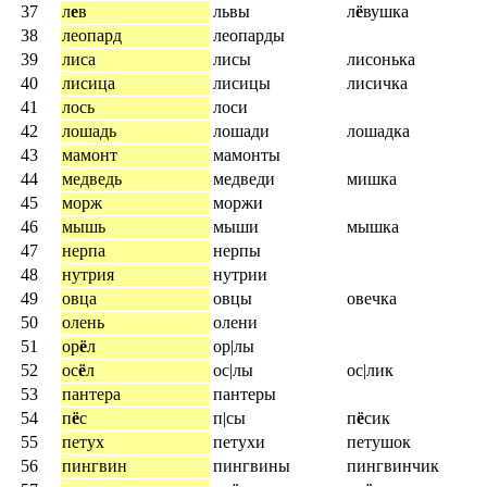
37
л
е
в
львы
л
ё
вушка
38
леопард
леопарды
39
лиса
лисы
лисонька
40
лисица
лисицы
лисичка
41
лось
лоси
42
лошадь
лошади
лошадка
43
мамонт
мамонты
44
медведь
медведи
мишка
45
морж
моржи
46
мышь
мыши
мышка
47
нерпа
нерпы
48
нутрия
нутрии
49
овца
овцы
овечка
50
олень
олени
51
ор
ё
л
ор|лы
52
ос
ё
л
ос|лы
ос|лик
53
пантера
пантеры
54
п
ё
с
п|сы
п
ё
сик
55
петух
петухи
петушок
56
пингвин
пингвины
пингвинчик