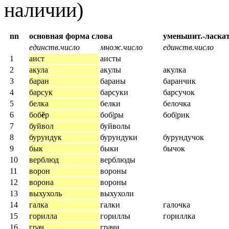
наличии)
nn
основная форма слова
уменьшит.-лас
единств.число
множ.число
единств.число
1
аист
аисты
2
акула
акулы
акулка
3
баран
бараны
баранчик
4
барсук
барсуки
барсучок
5
белка
белки
белочка
6
боб
ё
р
боб|ры
боб|рик
7
буйвол
буйволы
8
бурундук
бурундуки
бурундучок
9
бык
быки
бычок
10
верблюд
верблюды
11
ворон
вороны
12
ворона
вороны
13
выхухоль
выхухоли
14
галка
галки
галочка
15
горилла
гориллы
гориллка
16
грач
грачи