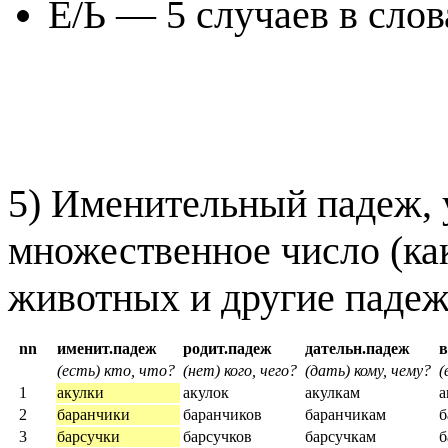
Ё/Ь — 5 случаев в сло
5) Именительный падеж, 
множественное число (ка
животных и другие падеж
nn
именит.падеж
родит.падеж
дательн.падеж
(есть) кто, что?
(нет) кого, чего?
(дать) кому, чему?
(
1
акулки
акулок
акулкам
а
2
баранчики
баранчиков
баранчикам
б
3
барсучки
барсучков
барсучкам
б