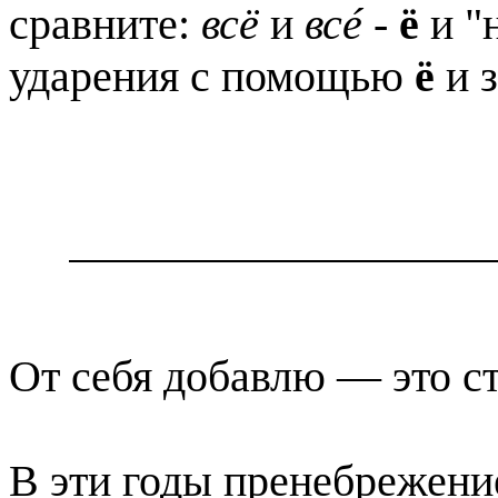
сравните:
всё
и
всé
-
ё
и "
ударения с помощью
ё
и 
От себя добавлю — это ст
В эти годы пренебрежени