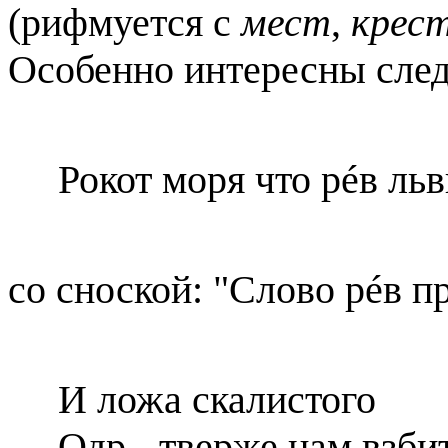
(рифмуется с
мест
,
крес
Особенно интересны след
Рокот моря что рéв ль
со сноской: "Слово рéв п
И ложа скалистого
Одр - тверже нам взби