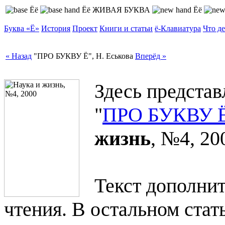
ЖИВАЯ БУКВА
Буква «
Ё
»
История
Проект
Книги и статьи
ё
‑Клавиатура
Что де
« Назад
"ПРО БУКВУ Ё", Н. Еськова
Вперёд »
Здесь представ
"
ПРО БУКВУ 
жизнь
, №4, 20
Текст дополни
чтения. В остальном стат