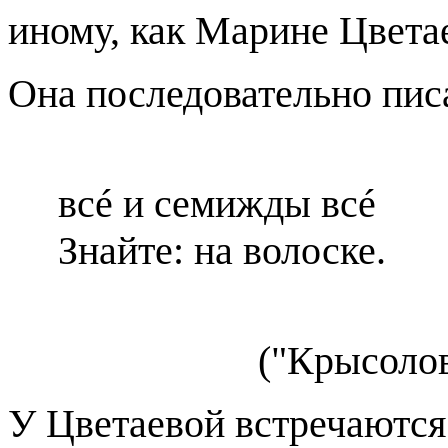
иному, как Марине Цвета
Она последовательно пис
всé и семижды всé
Знайте: на волоске.
("Крысолов
У Цветаевой встречаютс