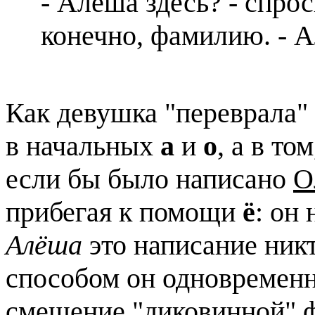
- Алеша здесь? - спрос
конечно, фамилию. - А
Как девушка "переврала"
в начальных
а
и
о
, а в то
если бы было написано
О
прибегая к помощи
ё
: он
Алёша
это написание ник
способом он одновременн
смешение "диковинной" 